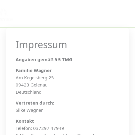
Zum
Inhalt
springen
Impressum
Angaben gemäß § 5 TMG
Familie Wagner
Am Kegelsberg 25
09423 Gelenau
Deutschland
Vertreten durch:
Silke Wagner
Kontakt
Telefon: 037297 47949